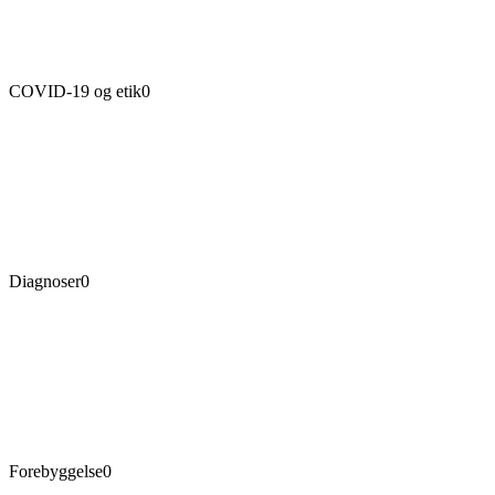
COVID-19 og etik
0
Diagnoser
0
Forebyggelse
0