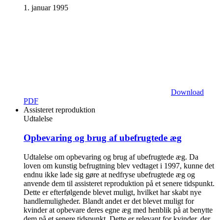
1. januar 1995
Download
PDF
Assisteret reproduktion
Udtalelse
Opbevaring og brug af ubefrugtede æg
Udtalelse om opbevaring og brug af ubefrugtede æg. Da
loven om kunstig befrugtning blev vedtaget i 1997, kunne det
endnu ikke lade sig gøre at nedfryse ubefrugtede æg og
anvende dem til assisteret reproduktion på et senere tidspunkt.
Dette er efterfølgende blevet muligt, hvilket har skabt nye
handlemuligheder. Blandt andet er det blevet muligt for
kvinder at opbevare deres egne æg med henblik på at benytte
dem på et senere tidspunkt. Dette er relevant for kvinder, der