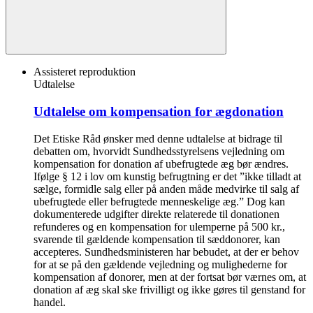
Assisteret reproduktion
Udtalelse
Udtalelse om kompensation for ægdonation
Det Etiske Råd ønsker med denne udtalelse at bidrage til
debatten om, hvorvidt Sundhedsstyrelsens vejledning om
kompensation for donation af ubefrugtede æg bør ændres.
Ifølge § 12 i lov om kunstig befrugtning er det ”ikke tilladt at
sælge, formidle salg eller på anden måde medvirke til salg af
ubefrugtede eller befrugtede menneskelige æg.” Dog kan
dokumenterede udgifter direkte relaterede til donationen
refunderes og en kompensation for ulemperne på 500 kr.,
svarende til gældende kompensation til sæddonorer, kan
accepteres. Sundhedsministeren har bebudet, at der er behov
for at se på den gældende vejledning og mulighederne for
kompensation af donorer, men at der fortsat bør værnes om, at
donation af æg skal ske frivilligt og ikke gøres til genstand for
handel.