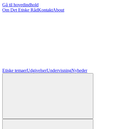
Gå til hovedindhold
Om Det Etiske Råd
Kontakt
About
Etiske temaer
Udgivelser
Undervisning
Nyheder