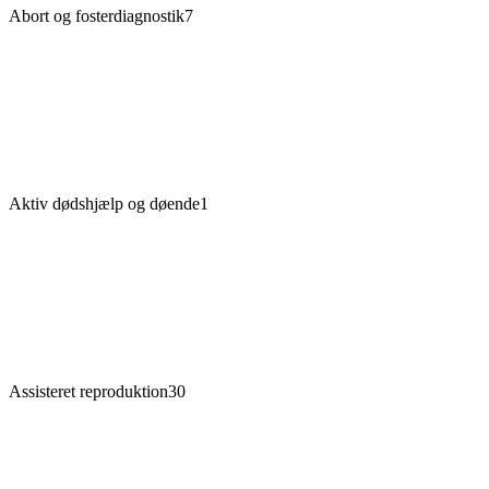
Abort og fosterdiagnostik
7
Aktiv dødshjælp og døende
1
Assisteret reproduktion
30