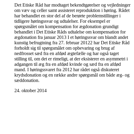
Det Etiske Råd har modtaget bekendtgørelser og vejledninger
om væv og celler samt assisteret reproduktion i høring. Rådet
har behandlet en stor del af de berørte problemstillinger i
tidligere høringssvar og udtalelser. For eksempel er
spørgsmålet om kompensation for ægdonation grundigt
behandlet i Det Etiske Råds udtalelse om kompensation for
ægdonation fra januar 2013 I et høringssvar om blandt andet
kunstig befrugtning fra 27. februar 20122 har Det Etiske Råd
forholdt sig til spørgsmålet om opbevaring og brug af
nedfrosset sæd fra en afdød ægtefælle og har også taget
stilling til, om det er rimeligt, at der eksisterer en asymmetri i
adgangen til æg fra en afdød kvinde og sæd fra en afdød
mand. I høringssvaret fra 2012 har rådet også diskuteret
krydsdonation og en række andre spørgsmål om både æg- og
sæddonation.
24. oktober 2014