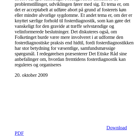
problemstillinger, udviklingen fører med sig. Et tema er, om
det er acceptabelt at udføre abort på grund af fosterets køn
eller mindre alvorlige sygdomme. Et andet tema er, om der er
knyttet særlige forhold til fosterdiagnostik, som kan gøre det
vanskeligt for den gravide at træffe selvstændige og
velinformerede beslutninger. Det diskuteres også, om
Folketinget burde være mere involveret i at udforme den
fosterdiagnostiske praksis end hidtil, fordi fosterdiagnostikken
har stor betydning for væsentlige, samfundsmæssige
spørgsmål. I redegørelsen præsenterer Det Etiske Råd sine
anbefalinger om, hvordan fremtidens fosterdiagnostik kan
reguleres og organiseres
20. oktober 2009
Download
PDF