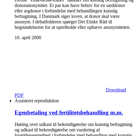
donoranonymitet. Et par kan have behov for en sæddonor
eller ægdonor i forbindelse med behandlingen kunstig
befrugtning. I Danmark siger loven, at donor skal være
anonym. I debatfolderen spørger Det Etiske Råd til
begrundelserne for at opretholde eller ophæve anonymiteten.
10. april 2000
Download
PDF
Assisteret reproduktion
Egenbetaling ved fertilitetsbehandling m.m.
Høring over udkast til bekendtgørelse om kunstig befrugtning
og udkast til bekendtgørelse om vurdering af
forældreuegnethed i forbindelse med behandling med kunstig