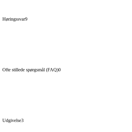
Høringssvar
9
Ofte stillede spørgsmål (FAQ)
0
Udgivelse
3