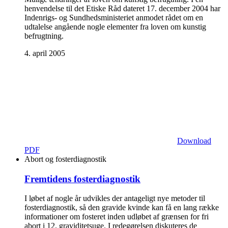
henvendelse til det Etiske Råd dateret 17. december 2004 har
Indenrigs- og Sundhedsministeriet anmodet rådet om en
udtalelse angående nogle elementer fra loven om kunstig
befrugtning.
4. april 2005
Download
PDF
Abort og fosterdiagnostik
Fremtidens fosterdiagnostik
I løbet af nogle år udvikles der antageligt nye metoder til
fosterdiagnostik, så den gravide kvinde kan få en lang række
informationer om fosteret inden udløbet af grænsen for fri
abort i 12. graviditetsuge. I redegørelsen diskuteres de