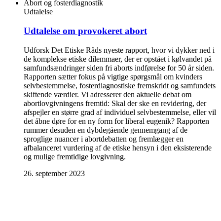
Abort og fosterdiagnostik
Udtalelse
Udtalelse om provokeret abort
Udforsk Det Etiske Råds nyeste rapport, hvor vi dykker ned i
de komplekse etiske dilemmaer, der er opstået i kølvandet på
samfundsændringer siden fri aborts indførelse for 50 år siden.
Rapporten sætter fokus på vigtige spørgsmål om kvinders
selvbestemmelse, fosterdiagnostiske fremskridt og samfundets
skiftende værdier. Vi adresserer den aktuelle debat om
abortlovgivningens fremtid: Skal der ske en revidering, der
afspejler en større grad af individuel selvbestemmelse, eller vil
det åbne døre for en ny form for liberal eugenik? Rapporten
rummer desuden en dybdegående gennemgang af de
sproglige nuancer i abortdebatten og fremlægger en
afbalanceret vurdering af de etiske hensyn i den eksisterende
og mulige fremtidige lovgivning.
26. september 2023