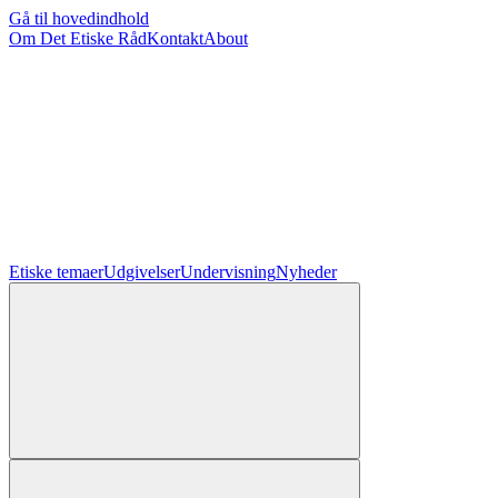
Gå til hovedindhold
Om Det Etiske Råd
Kontakt
About
Etiske temaer
Udgivelser
Undervisning
Nyheder