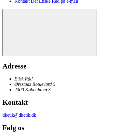
Kontakt Det Etiske Råd på e-mail
Adresse
Etisk Råd
Ørestads Boulevard 5
2300
København
S
Kontakt
dketik@dketik.dk
Følg os