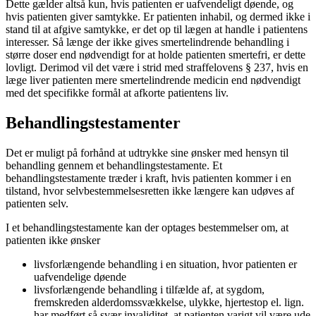
Dette gælder altså kun, hvis patienten er uafvendeligt døende, og
hvis patienten giver samtykke. Er patienten inhabil, og dermed ikke i
stand til at afgive samtykke, er det op til lægen at handle i patientens
interesser. Så længe der ikke gives smertelindrende behandling i
større doser end nødvendigt for at holde patienten smertefri, er dette
lovligt. Derimod vil det være i strid med straffelovens § 237, hvis en
læge liver patienten mere smertelindrende medicin end nødvendigt
med det specifikke formål at afkorte patientens liv.
Behandlingstestamenter
Det er muligt på forhånd at udtrykke sine ønsker med hensyn til
behandling gennem et behandlingstestamente. Et
behandlingstestamente træder i kraft, hvis patienten kommer i en
tilstand, hvor selvbestemmelsesretten ikke længere kan udøves af
patienten selv.
I et behandlingstestamente kan der optages bestemmelser om, at
patienten ikke ønsker
livsforlængende behandling i en situation, hvor patienten er
uafvendelige døende
livsforlængende behandling i tilfælde af, at sygdom,
fremskreden alderdomssvækkelse, ulykke, hjertestop el. lign.
har medført så svær invaliditet, at patienten varigt vil være ude