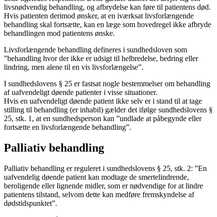
livsnødvendig behandling, og afbrydelse kan føre til patientens død.
Hvis patienten derimod ønsker, at en iværksat livsforlængende
behandling skal fortsætte, kan en læge som hovedregel ikke afbryde
behandlingen mod patientens ønske.
Livsforlængende behandling defineres i sundhedsloven som
”behandling hvor der ikke er udsigt til helbredelse, bedring eller
lindring, men alene til en vis livsforlængelse”.
I sundhedslovens § 25 er fastsat nogle bestemmelser om behandling
af uafvendeligt døende patienter i visse situationer.
Hvis en uafvendeligt døende patient ikke selv er i stand til at tage
stilling til behandling (er inhabil) gælder det ifølge sundhedslovens §
25, stk. 1, at en sundhedsperson kan ”undlade at påbegynde eller
fortsætte en livsforlængende behandling”.
Palliativ behandling
Palliativ behandling er reguleret i sundhedslovens § 25, stk. 2: ”En
uafvendelig døende patient kan modtage de smertelindrende,
beroligende eller lignende midler, som er nødvendige for at lindre
patientens tilstand, selvom dette kan medføre fremskyndelse af
dødstidspunktet”.