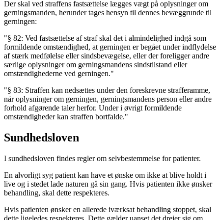
Der skal ved straffens fastsættelse lægges vægt på oplysninger om
gerningsmanden, herunder tages hensyn til dennes bevæggrunde til
gerningen:
"§ 82: Ved fastsættelse af straf skal det i almindelighed indgå som
formildende omstændighed, at gerningen er begået under indflydelse
af stærk medfølelse eller sindsbevægelse, eller der foreligger andre
særlige oplysninger om gerningsmandens sindstilstand eller
omstændighederne ved gerningen."
"§ 83: Straffen kan nedsættes under den foreskrevne strafferamme,
når oplysninger om gerningen, gerningsmandens person eller andre
forhold afgørende taler herfor. Under i øvrigt formildende
omstændigheder kan straffen bortfalde."
Sundhedsloven
I sundhedsloven findes regler om selvbestemmelse for patienter.
En alvorligt syg patient kan have et ønske om ikke at blive holdt i
live og i stedet lade naturen gå sin gang. Hvis patienten ikke ønsker
behandling, skal dette respekteres.
Hvis patienten ønsker en allerede iværksat behandling stoppet, skal
dette ligeledes respekteres. Dette gælder uanset det drejer sig om