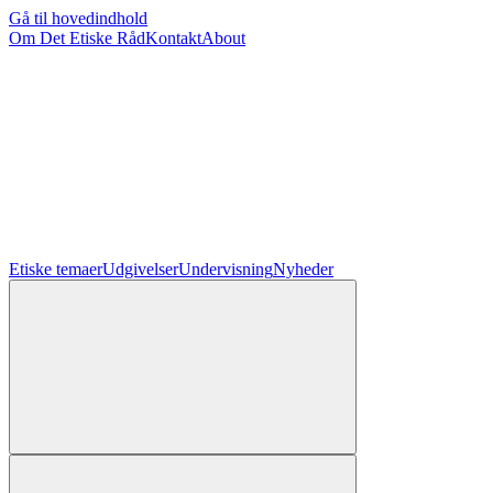
Gå til hovedindhold
Om Det Etiske Råd
Kontakt
About
Etiske temaer
Udgivelser
Undervisning
Nyheder