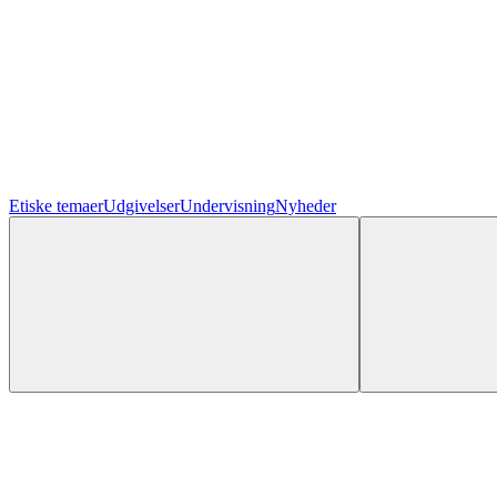
Etiske temaer
Udgivelser
Undervisning
Nyheder