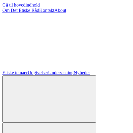
Gå til hovedindhold
Om Det Etiske Råd
Kontakt
About
Etiske temaer
Udgivelser
Undervisning
Nyheder