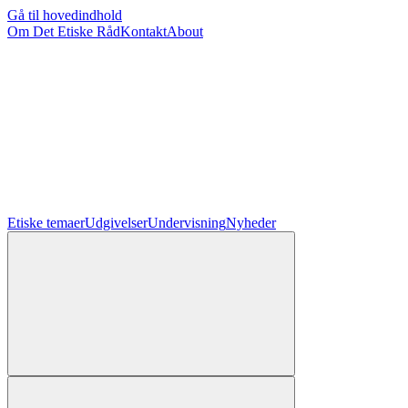
Gå til hovedindhold
Om Det Etiske Råd
Kontakt
About
Etiske temaer
Udgivelser
Undervisning
Nyheder