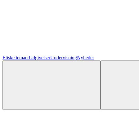
Etiske temaer
Udgivelser
Undervisning
Nyheder