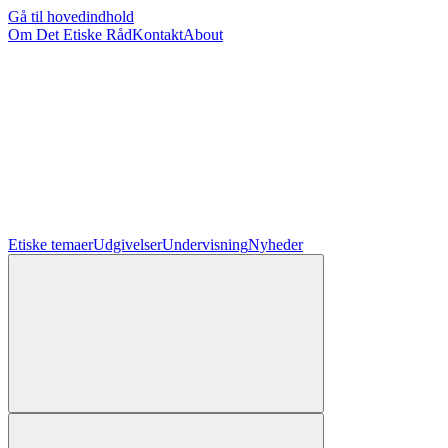
Gå til hovedindhold
Om Det Etiske Råd
Kontakt
About
Etiske temaer
Udgivelser
Undervisning
Nyheder