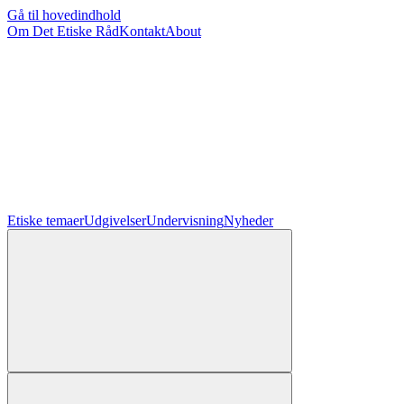
Gå til hovedindhold
Om Det Etiske Råd
Kontakt
About
Etiske temaer
Udgivelser
Undervisning
Nyheder