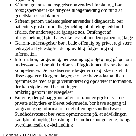
Såfremt genom-undersøgelser anvendes i forskning, bør
forsøgspersoner ikke tilbydes tilbagemelding om fund af
genetiske risikofaktorer
Såfremt genom-undersøgelser anvendes i diagnostik, bør
patienters ønsker om tilbagemelding af tilfældighedsfund
aftales, før undersøgelse igangsættes. Omfanget af
tilbagemelding bør aftales i fællesskab mellem patient og læge
Genom-undersøgelser bør i både offentlig og privat regi være
ledsaget af fyldestgørende og uvildig rådgivning og
information
Information, rådgivning, henvisning og opfølgning på genom-
undersøgelser bør altid udføres af fagfolk med tilstrækkelige
kompetencer. De praktiserende læger er i dag ikke rustet til
disse opgaver. Borgere, læger, etc. bør have adgang til en
hjemmeside med fagligt velfunderet og opdateret information,
der kan støtte dem i beslutninger
omkring genom-undersøgelser
Borgere, der på baggrund af genom-undersøgelser via de
private udbydere er blevet bekymrede, bør have adgang til
rådgivning og information i det offentlige sundhedsvæsen.
Sundhedsvæsnet bør være opmærksomt på, at udviklingen
kan føre til unødig belastning af sundhedsbudgetterne, fx pga.
overdiagnostik og -behandling
Udgivet 2012 | PDF | 6 sider