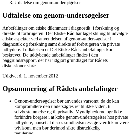
Udtalelse om genom-undersøgelser
Udtalelse om genom-undersøgelser
Anbefalinger om etiske dilemmaer i diagnostik, i forskning og
direkte til forbrugeren. Det Etiske Råd har taget stilling til udvalgte
etiske aspekter ved anvendelsen af genom-undersøgelser i
diagnostik og forskning samt direkte af forbrugeren via private
udbydere. I udtalelsen er Det Etiske Råds anbefalinger kort
beskrevet. De uddybende anbefalinger findes i den
baggrundsrapport, der har udgjort grundlaget for Rådets
diskussioner.<br>
Udgivet d. 1. november 2012
Opsummering af Rådets anbefalinger
Genom-undersøgelser bør anvendes varsomt, da de kan
kompromittere den undersøgtes ret til ikke-viden, til
selvbestemmelse og til privatliv. Myndighederne bør ikke
forhindre borgere i at købe genom-undersøgelser hos private
udbydere, uanset at disses sundhedsmæssige værdi kan være
tvivlsom, men bør derimod sikre tilstrækkelig
regulering