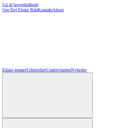
Gå til hovedindhold
Om Det Etiske Råd
Kontakt
About
Etiske temaer
Udgivelser
Undervisning
Nyheder