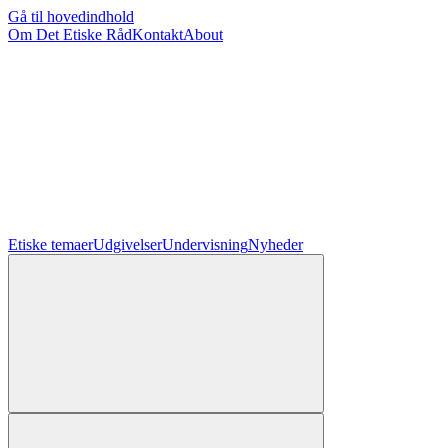
Gå til hovedindhold
Om Det Etiske Råd
Kontakt
About
Etiske temaer
Udgivelser
Undervisning
Nyheder