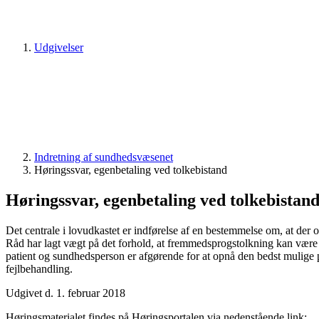
Udgivelser
Indretning af sundhedsvæsenet
Høringssvar, egenbetaling ved tolkebistand
Høringssvar, egenbetaling ved tolkebistan
Det centrale i lovudkastet er indførelse af en bestemmelse om, at der 
Råd har lagt vægt på det forhold, at fremmedsprogstolkning kan være
patient og sundhedsperson er afgørende for at opnå den bedst mulige
fejlbehandling.
Udgivet d. 1. februar 2018
Høringsmaterialet findes på Høringsportalen via nedenstående link: