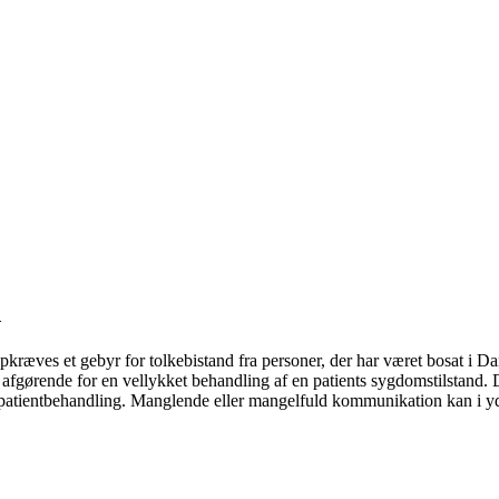
d
opkræves et gebyr for tolkebistand fra personer, der har været bosat i 
 afgørende for en vellykket behandling af en patients sygdomstilstand
 patientbehandling. Manglende eller mangelfuld kommunikation kan i yd