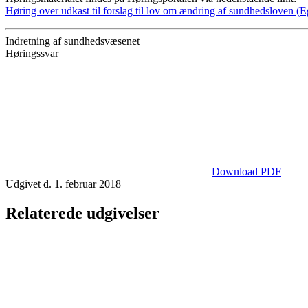
Høring over udkast til forslag til lov om ændring af sundhedsloven (E
Indretning af sundhedsvæsenet
Høringssvar
Download PDF
Udgivet d. 1. februar 2018
Relaterede udgivelser