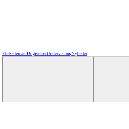
Etiske temaer
Udgivelser
Undervisning
Nyheder