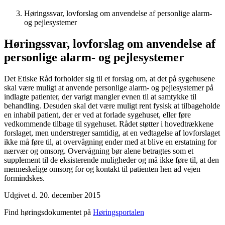
Høringssvar, lovforslag om anvendelse af personlige alarm-
og pejlesystemer
Høringssvar, lovforslag om anvendelse af
personlige alarm- og pejlesystemer
Det Etiske Råd forholder sig til et forslag om, at det på sygehusene
skal være muligt at anvende personlige alarm- og pejlesystemer på
indlagte patienter, der varigt mangler evnen til at samtykke til
behandling. Desuden skal det være muligt rent fysisk at tilbageholde
en inhabil patient, der er ved at forlade sygehuset, eller føre
vedkommende tilbage til sygehuset. Rådet støtter i hovedtrækkene
forslaget, men understreger samtidig, at en vedtagelse af lovforslaget
ikke må føre til, at overvågning ender med at blive en erstatning for
nærvær og omsorg. Overvågning bør alene betragtes som et
supplement til de eksisterende muligheder og må ikke føre til, at den
menneskelige omsorg for og kontakt til patienten hen ad vejen
formindskes.
Udgivet d. 20. december 2015
Find høringsdokumentet på
Høringsportalen