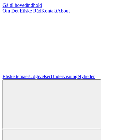
Gå til hovedindhold
Om Det Etiske Råd
Kontakt
About
Etiske temaer
Udgivelser
Undervisning
Nyheder