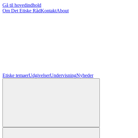
Gå til hovedindhold
Om Det Etiske Råd
Kontakt
About
Etiske temaer
Udgivelser
Undervisning
Nyheder