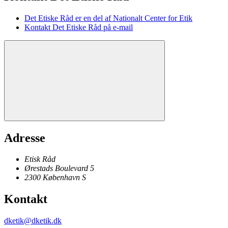
Det Etiske Råd er en del af Nationalt Center for Etik
Kontakt Det Etiske Råd på e-mail
Adresse
Etisk Råd
Ørestads Boulevard 5
2300
København
S
Kontakt
dketik@dketik.dk