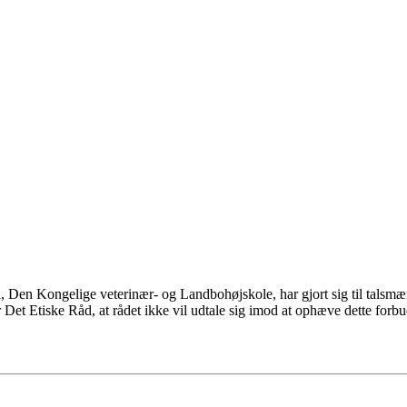
 Den Kongelige veterinær- og Landbohøjskole, har gjort sig til talsmæ
Det Etiske Råd, at rådet ikke vil udtale sig imod at ophæve dette forb