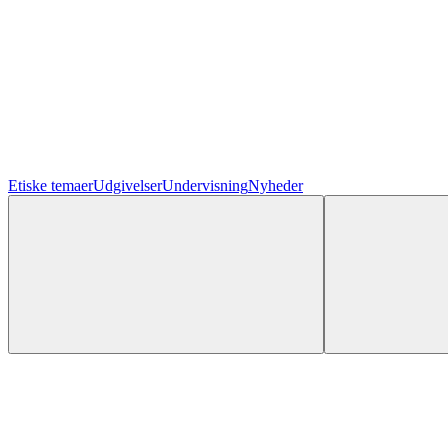
Etiske temaer
Udgivelser
Undervisning
Nyheder