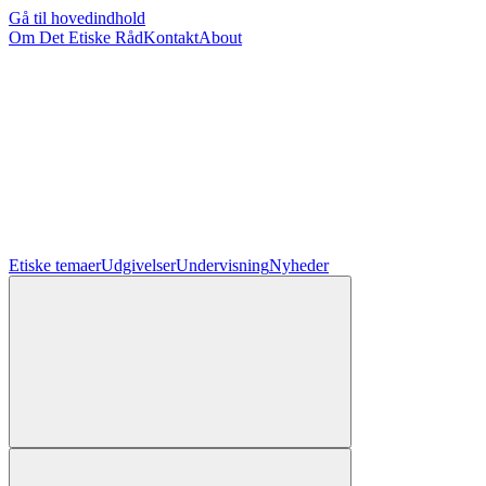
Gå til hovedindhold
Om Det Etiske Råd
Kontakt
About
Etiske temaer
Udgivelser
Undervisning
Nyheder