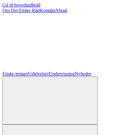
Gå til hovedindhold
Om Det Etiske Råd
Kontakt
About
Etiske temaer
Udgivelser
Undervisning
Nyheder