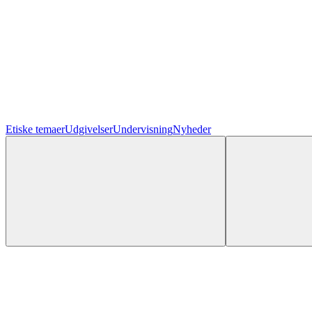
Etiske temaer
Udgivelser
Undervisning
Nyheder