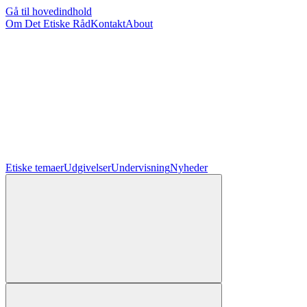
Gå til hovedindhold
Om Det Etiske Råd
Kontakt
About
Etiske temaer
Udgivelser
Undervisning
Nyheder