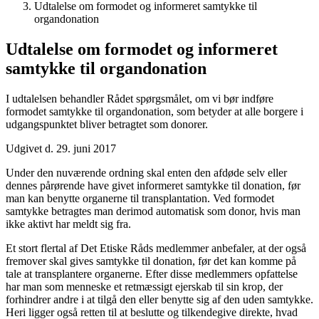
Udtalelse om formodet og informeret samtykke til
organdonation
Udtalelse om formodet og informeret
samtykke til organdonation
I udtalelsen behandler Rådet spørgsmålet, om vi bør indføre
formodet samtykke til organdonation, som betyder at alle borgere i
udgangspunktet bliver betragtet som donorer.
Udgivet d. 29. juni 2017
Under den nuværende ordning skal enten den afdøde selv eller
dennes pårørende have givet informeret samtykke til donation, før
man kan benytte organerne til transplantation. Ved formodet
samtykke betragtes man derimod automatisk som donor, hvis man
ikke aktivt har meldt sig fra.
Et stort flertal af Det Etiske Råds medlemmer anbefaler, at der også
fremover skal gives samtykke til donation, før det kan komme på
tale at transplantere organerne. Efter disse medlemmers opfattelse
har man som menneske et retmæssigt ejerskab til sin krop, der
forhindrer andre i at tilgå den eller benytte sig af den uden samtykke.
Heri ligger også retten til at beslutte og tilkendegive direkte, hvad