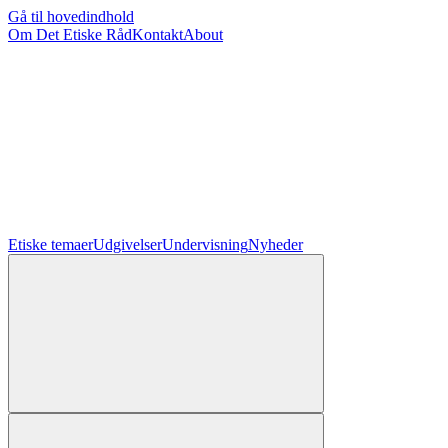
Gå til hovedindhold
Om Det Etiske Råd
Kontakt
About
Etiske temaer
Udgivelser
Undervisning
Nyheder