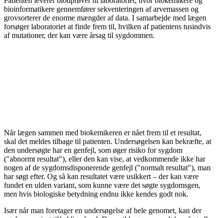
Patienten leverer blodprøver til laboratoriet, hvor biokemikere og
bioinformatikere gennemfører sekventeringen af arvemassen og
grovsorterer de enorme mængder af data. I samarbejde med lægen
forsøger laboratoriet at finde frem til, hvilken af patientens tusindvis
af mutationer, der kan være årsag til sygdommen.
Når lægen sammen med biokemikeren er nået frem til et resultat,
skal det meldes tilbage til patienten. Undersøgelsen kan bekræfte, at
den undersøgte har en genfejl, som øger risiko for sygdom
("abnormt resultat"), eller den kan vise, at vedkommende ikke har
nogen af de sygdomsdisponerende genfejl ("normalt resultat"), man
har søgt efter. Og så kan resultatet være usikkert – der kan være
fundet en ulden variant, som kunne være det søgte sygdomsgen,
men hvis biologiske betydning endnu ikke kendes godt nok.
Især når man foretager en undersøgelse af hele genomet, kan der