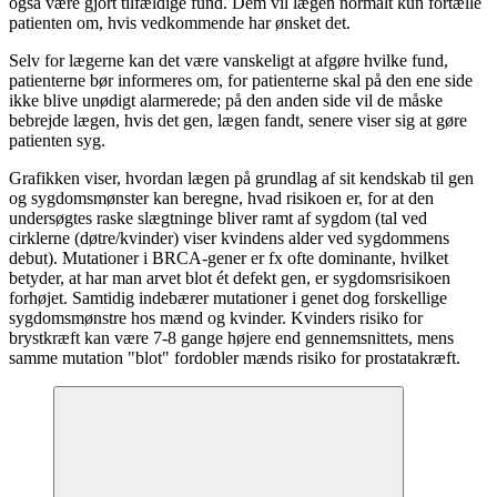
også være gjort tilfældige fund. Dem vil lægen normalt kun fortælle
patienten om, hvis vedkommende har ønsket det.
Selv for lægerne kan det være vanskeligt at afgøre hvilke fund,
patienterne bør informeres om, for patienterne skal på den ene side
ikke blive unødigt alarmerede; på den anden side vil de måske
bebrejde lægen, hvis det gen, lægen fandt, senere viser sig at gøre
patienten syg.
Grafikken viser, hvordan lægen på grundlag af sit kendskab til gen
og sygdomsmønster kan beregne, hvad risikoen er, for at den
undersøgtes raske slægtninge bliver ramt af sygdom (tal ved
cirklerne (døtre/kvinder) viser kvindens alder ved sygdommens
debut). Mutationer i BRCA-gener er fx ofte dominante, hvilket
betyder, at har man arvet blot ét defekt gen, er sygdomsrisikoen
forhøjet. Samtidig indebærer mutationer i genet dog forskellige
sygdomsmønstre hos mænd og kvinder. Kvinders risiko for
brystkræft kan være 7-8 gange højere end gennemsnittets, mens
samme mutation "blot" fordobler mænds risiko for prostatakræft.