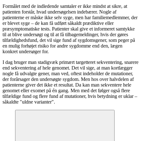
Formålet med de indledende samtaler er ikke mindst at sikre, at
patienten forstår, hvad undersøgelsen indebærer. Nogle af
patienterne er måske ikke selv syge, men har familiemedlemmer, der
er blevet syge – de kan få udført såkaldt prædiktive eller
præsymptomatiske tests. Patienter skal give et informeret samtykke
til at blive undersøgt og til at få tilbagemeldinger, hvis der gøres
tilfældighedsfund, det vil sige fund af sygdomsgener, som peger på
en mulig forhøjet risiko for andre sygdomme end den, lægen
konkret undersøger for.
I dag bruger man stadigvæk primært targetteret sekventering, snarere
end sekventering af hele genomet. Det vil sige, at man kortlægger
nogle få udvalgte gener, man ved, oftest indeholder de mutationer,
der forårsager den undersøgte sygdom. Men hos over halvdelen af
patienterne giver det ikke et resultat. Da kan man sekventere hele
genomet eller exomet på én gang. Men med det følger også flere
tilfældige fund og flere fund af mutationer, hvis betydning er uklar –
såkaldte "uldne varianter".