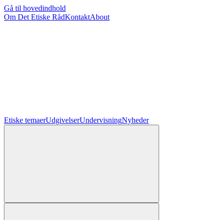
Gå til hovedindhold
Om Det Etiske Råd
Kontakt
About
Etiske temaer
Udgivelser
Undervisning
Nyheder