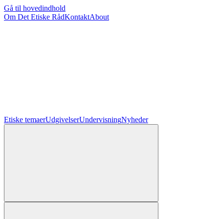
Gå til hovedindhold
Om Det Etiske Råd
Kontakt
About
Etiske temaer
Udgivelser
Undervisning
Nyheder