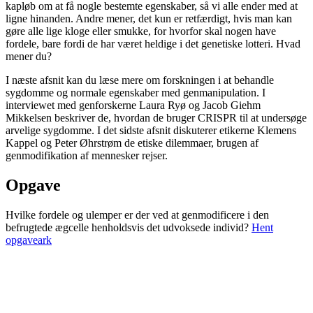
kapløb om at få nogle bestemte egenskaber, så vi alle ender med at
ligne hinanden. Andre mener, det kun er retfærdigt, hvis man kan
gøre alle lige kloge eller smukke, for hvorfor skal nogen have
fordele, bare fordi de har været heldige i det genetiske lotteri. Hvad
mener du?
I næste afsnit kan du læse mere om forskningen i at behandle
sygdomme og normale egenskaber med genmanipulation. I
interviewet med genforskerne Laura Ryø og Jacob Giehm
Mikkelsen beskriver de, hvordan de bruger CRISPR til at undersøge
arvelige sygdomme. I det sidste afsnit diskuterer etikerne Klemens
Kappel og Peter Øhrstrøm de etiske dilemmaer, brugen af
genmodifikation af mennesker rejser.
Opgave
Hvilke fordele og ulemper er der ved at genmodificere i den
befrugtede ægcelle henholdsvis det udvoksede individ?
Hent
opgaveark