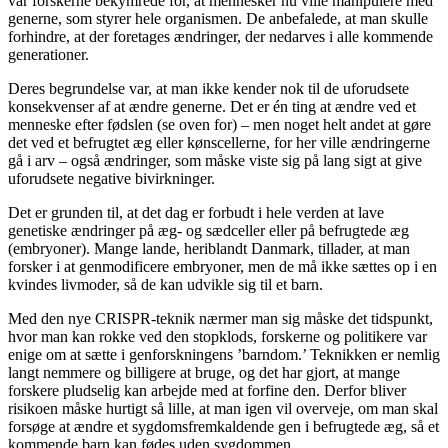
var forskerne bekymrede for, at mennesker nu ville manipulere med
generne, som styrer hele organismen. De anbefalede, at man skulle
forhindre, at der foretages ændringer, der nedarves i alle kommende
generationer.
Deres begrundelse var, at man ikke kender nok til de uforudsete
konsekvenser af at ændre generne. Det er én ting at ændre ved et
menneske efter fødslen (se oven for) – men noget helt andet at gøre
det ved et befrugtet æg eller kønscellerne, for her ville ændringerne
gå i arv – også ændringer, som måske viste sig på lang sigt at give
uforudsete negative bivirkninger.
Det er grunden til, at det dag er forbudt i hele verden at lave
genetiske ændringer på æg- og sædceller eller på befrugtede æg
(embryoner). Mange lande, heriblandt Danmark, tillader, at man
forsker i at genmodificere embryoner, men de må ikke sættes op i en
kvindes livmoder, så de kan udvikle sig til et barn.
Med den nye CRISPR-teknik nærmer man sig måske det tidspunkt,
hvor man kan rokke ved den stopklods, forskerne og politikere var
enige om at sætte i genforskningens ’barndom.’ Teknikken er nemlig
langt nemmere og billigere at bruge, og det har gjort, at mange
forskere pludselig kan arbejde med at forfine den. Derfor bliver
risikoen måske hurtigt så lille, at man igen vil overveje, om man skal
forsøge at ændre et sygdomsfremkaldende gen i befrugtede æg, så et
kommende barn kan fødes uden sygdommen.