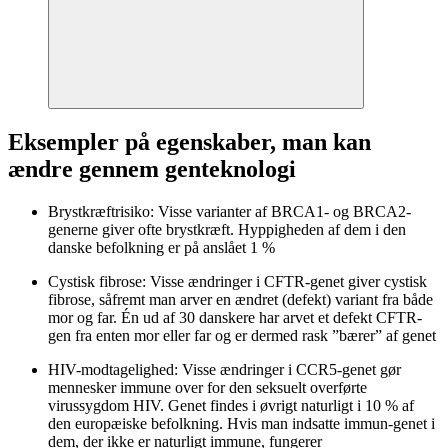
Eksempler på egenskaber, man kan
ændre gennem genteknologi
Brystkræftrisiko: Visse varianter af BRCA1- og BRCA2-
generne giver ofte brystkræft. Hyppigheden af dem i den
danske befolkning er på anslået 1 %
Cystisk fibrose: Visse ændringer i CFTR-genet giver cystisk
fibrose, såfremt man arver en ændret (defekt) variant fra både
mor og far. Én ud af 30 danskere har arvet et defekt CFTR-
gen fra enten mor eller far og er dermed rask ”bærer” af genet
HIV-modtagelighed: Visse ændringer i CCR5-genet gør
mennesker immune over for den seksuelt overførte
virussygdom HIV. Genet findes i øvrigt naturligt i 10 % af
den europæiske befolkning. Hvis man indsatte immun-genet i
dem, der ikke er naturligt immune, fungerer