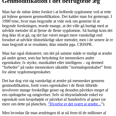
Genmodifikation i det befrugtede æg
Man har de sidste årtier forsket i at helbrede sygdomme ved at rette
på fejlene gennem genmodifikation. Det kalder man for genterapi. I
1990’erne, hvor man begyndte at vide nok om generne til at
begynde forskningen, troede mange, at det ville gå hurtigt med at
udvikle metoder til at fjerne de fleste sygdomme. Så hurtigt kom det
dog ikke til at gå, og det har været meget mere vanskeligt end
forudset at udvikle tilstrækkeligt sikre metoder, men i de senere år er
man begyndt at se resultater, ikke mindst pga. CRISPR.
Man har også diskuteret, om det på samme måde er muligt at ændre
på andre gener, som har betydning for menneskers andre
egenskaber, fx styrke, musikalitet eller intelligens – og dermed
”forbedre” på raske menneskers såkaldte ”normalegenskaber” frem
for alene sygdomsegenskaber.
Det har dog vist sig vanskeligt at ændre på mennesker gennem
genmodifikation, fordi vores egenskaber i de fleste tilfælde
involverer mange forskellige gener og desuden påvirkes meget af
ens opdragelse og omgivelser. Selv så tilsyneladende enkel en
egenskab som kropshøjde er påvirket af hundredvis af gener (se
mere om dette på planchen,
”Hvorfor er det svært at ændre...
”).
Men hvordan får man ændringen til at nå frem til de millioner af