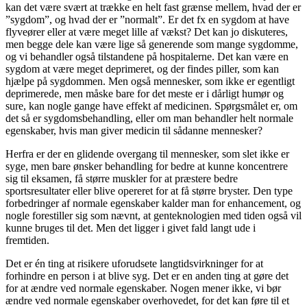
kan det være svært at trække en helt fast grænse mellem, hvad der er
”sygdom”, og hvad der er ”normalt”. Er det fx en sygdom at have
flyveører eller at være meget lille af vækst? Det kan jo diskuteres,
men begge dele kan være lige så generende som mange sygdomme,
og vi behandler også tilstandene på hospitalerne. Det kan være en
sygdom at være meget deprimeret, og der findes piller, som kan
hjælpe på sygdommen. Men også mennesker, som ikke er egentligt
deprimerede, men måske bare for det meste er i dårligt humør og
sure, kan nogle gange have effekt af medicinen. Spørgsmålet er, om
det så er sygdomsbehandling, eller om man behandler helt normale
egenskaber, hvis man giver medicin til sådanne mennesker?
Herfra er der en glidende overgang til mennesker, som slet ikke er
syge, men bare ønsker behandling for bedre at kunne koncentrere
sig til eksamen, få større muskler for at præstere bedre
sportsresultater eller blive opereret for at få større bryster. Den type
forbedringer af normale egenskaber kalder man for enhancement, og
nogle forestiller sig som nævnt, at genteknologien med tiden også vil
kunne bruges til det. Men det ligger i givet fald langt ude i
fremtiden.
Det er én ting at risikere uforudsete langtidsvirkninger for at
forhindre en person i at blive syg. Det er en anden ting at gøre det
for at ændre ved normale egenskaber. Nogen mener ikke, vi bør
ændre ved normale egenskaber overhovedet, for det kan føre til et