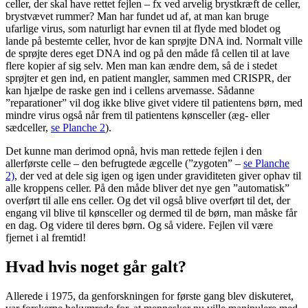
celler, der skal have rettet fejlen – fx ved arvelig brystkræft de celler,
brystvævet rummer? Man har fundet ud af, at man kan bruge
ufarlige virus, som naturligt har evnen til at flyde med blodet og
lande på bestemte celler, hvor de kan sprøjte DNA ind. Normalt ville
de sprøjte deres eget DNA ind og på den måde få cellen til at lave
flere kopier af sig selv. Men man kan ændre dem, så de i stedet
sprøjter et gen ind, en patient mangler, sammen med CRISPR, der
kan hjælpe de raske gen ind i cellens arvemasse. Sådanne
”reparationer” vil dog ikke blive givet videre til patientens børn, med
mindre virus også når frem til patientens kønsceller (æg- eller
sædceller,
se Planche 2
).
Det kunne man derimod opnå, hvis man rettede fejlen i den
allerførste celle – den befrugtede ægcelle (”zygoten” –
se Planche
2)
, der ved at dele sig igen og igen under graviditeten giver ophav til
alle kroppens celler. På den måde bliver det nye gen ”automatisk”
overført til alle ens celler. Og det vil også blive overført til det, der
engang vil blive til kønsceller og dermed til de børn, man måske får
en dag. Og videre til deres børn. Og så videre. Fejlen vil være
fjernet i al fremtid!
Hvad hvis noget går galt?
Allerede i 1975, da genforskningen for første gang blev diskuteret,