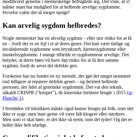
modificeret generne i menneskelige befrugtede æg. Det viste, at vi
måske snart har mulighed for at helbrede arvelige sygdomme.
Hvorfor vakte det så meget opsigt?
Kan arvelig sygdom helbredes?
Nogle mennesker har en alvorlig sygdom – eller stor risiko for at få
en – fordi der er en fejl i et af deres gener. Det kan være farlige og
invaliderende sygdomme som brystkræft, hjernesygdomme eller
muskelsygdomme. I mange tilfælde er sygdommene arvelige. Det
betyder, at deres børn vil have høj risiko for at få den samme
sygdom, fordi de arver det defekte gen.
Forskerne har nu fundet en ny metode, der gør det meget nemmere
end tidligere at reparere defekte gener – og dermed helbrede
personer, der lider af genetiske sygdomme. Det var den teknik,
såkaldt CRISPR (”krisper”), de kinesiske forskere brugte i 2015 (
se
Planche 1
).
I fremtiden vil teknikken måske også kunne bruges på folk, som slet
ikke er syge, men bare gerne vil være lidt klogere eller stærkere.
Men som vi skal høre, er det ikke så nemt, som det lyder! Og det er
heller ikke helt ufarligt.