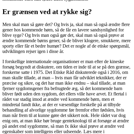
Er grænsen ved at rykke sig?
Men skal man så gøre det? Og hvis ja, skal man så også ændre flere
gener hos kommende børn, så de får en lavere sandsynlighed for
blive syge? Og hvis man også gør det, skal man så også prøve at
ændre kommende børns gener, så de bliver klogere, smukkere, mere
sporty eller får et bedre humør? Det er nogle af de etiske spørgsmål,
udviklingen rejser igen i disse år.
I forskellige internationale organisationer er man efter de kineske
forsøg begyndt at diskutere, om tiden er inde til at se på den grænse,
forskerne satte i 1975. Det Etiske Råd diskuterede også i 2016, om
man skulle tillade, at man – hvis man får udviklet teknikker, der er
præcise og sikre, og det har man ikke endnu – skal tillade, at man
fjerner sygdomsgener fra befrugtede æg, så det kommende barn
bliver født uden den sygdom, det ellers ville have arvet. Et flertal i
rådet var stadig imod at ændre ved kommende børn, men et
mindretal fandt ikke, at der er væsentlige forskelle på at tilbyde
behandling af alvorlige sygdomme før fremfor efter fødslen, hvis
man når frem til at kunne gøre det sikkert nok. Hele rådet var dog
enig om, at man ikke bør bruge genteknologi til at forsøge at ændre
på andet end sygdomme, så man fx ikke skal prøve at ændre ved
egenskaber som intelligens eller udseende. Læs mere i