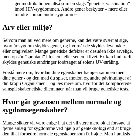
genmodifikationen altså som en slags ”genetisk vaccination”
imod HIV-sygdommen. Andre gener beskytter – mere eller
mindre – imod andre sygdomme
Arv eller miljø?
Selvom man nu ved mere om generne, kan det være svært at sige,
hvornår sygdom skyldes gener, og hvornår de skyldes levemåde
eller omgivelser. Mange genetiske defekter er desuden ikke arvelige,
men opstår ”spontant” i fosteret eller senere i livet. Fx kan hudkræft
skyldes genetiske ændringer forårsaget af solens UV-stråling.
Forstå mere om, hvordan dine egenskaber hænger sammen med
dine gener - og den mad du spiser, motion og andre påvirkninger af
din krop i Organismen – og læs mere om, hvorfor det komplicerede
samspil skaber etiske dilemmaer, når man vil bruge genetiske tests.
Hvor går grænsen mellem normale og
sygdomsegenskaber?
Mange sikker vil være enige i, at det vil være mere ok at forsøge at
fjerne anlæg for sygdomme ved hjælp af genteknologi end at bruge
den til at forbedre normale egenskaber som fx højde. Men i praksis