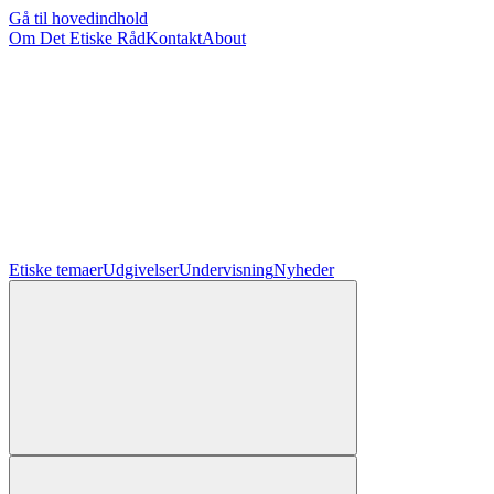
Gå til hovedindhold
Om Det Etiske Råd
Kontakt
About
Etiske temaer
Udgivelser
Undervisning
Nyheder