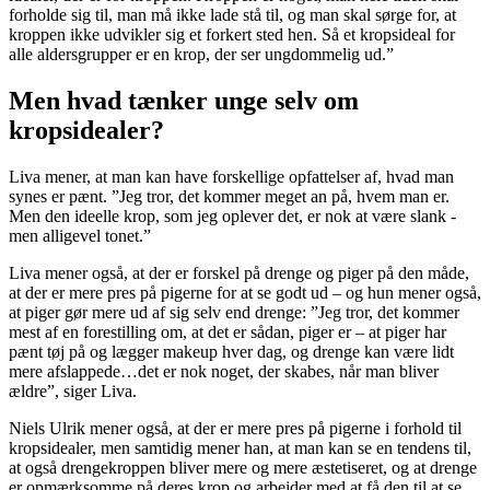
forholde sig til, man må ikke lade stå til, og man skal sørge for, at
kroppen ikke udvikler sig et forkert sted hen. Så et kropsideal for
alle aldersgrupper er en krop, der ser ungdommelig ud.”
Men hvad tænker unge selv om
kropsidealer?
Liva mener, at man kan have forskellige opfattelser af, hvad man
synes er pænt. ”Jeg tror, det kommer meget an på, hvem man er.
Men den ideelle krop, som jeg oplever det, er nok at være slank -
men alligevel tonet.”
Liva mener også, at der er forskel på drenge og piger på den måde,
at der er mere pres på pigerne for at se godt ud – og hun mener også,
at piger gør mere ud af sig selv end drenge: ”Jeg tror, det kommer
mest af en forestilling om, at det er sådan, piger er – at piger har
pænt tøj på og lægger makeup hver dag, og drenge kan være lidt
mere afslappede…det er nok noget, der skabes, når man bliver
ældre”, siger Liva.
Niels Ulrik mener også, at der er mere pres på pigerne i forhold til
kropsidealer, men samtidig mener han, at man kan se en tendens til,
at også drengekroppen bliver mere og mere æstetiseret, og at drenge
er opmærksomme på deres krop og arbejder med at få den til at se