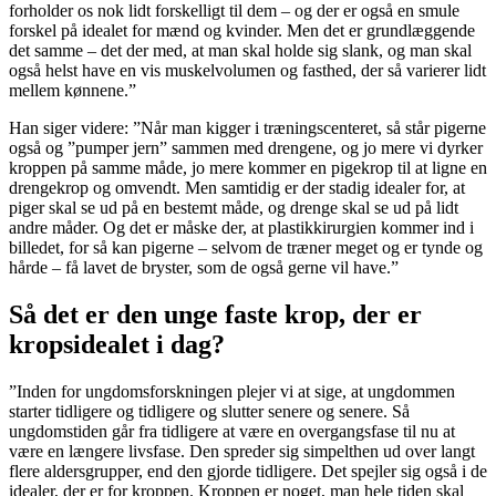
forholder os nok lidt forskelligt til dem – og der er også en smule
forskel på idealet for mænd og kvinder. Men det er grundlæggende
det samme – det der med, at man skal holde sig slank, og man skal
også helst have en vis muskelvolumen og fasthed, der så varierer lidt
mellem kønnene.”
Han siger videre: ”Når man kigger i træningscenteret, så står pigerne
også og ”pumper jern” sammen med drengene, og jo mere vi dyrker
kroppen på samme måde, jo mere kommer en pigekrop til at ligne en
drengekrop og omvendt. Men samtidig er der stadig idealer for, at
piger skal se ud på en bestemt måde, og drenge skal se ud på lidt
andre måder. Og det er måske der, at plastikkirurgien kommer ind i
billedet, for så kan pigerne – selvom de træner meget og er tynde og
hårde – få lavet de bryster, som de også gerne vil have.”
Så det er den unge faste krop, der er
kropsidealet i dag?
”Inden for ungdomsforskningen plejer vi at sige, at ungdommen
starter tidligere og tidligere og slutter senere og senere. Så
ungdomstiden går fra tidligere at være en overgangsfase til nu at
være en længere livsfase. Den spreder sig simpelthen ud over langt
flere aldersgrupper, end den gjorde tidligere. Det spejler sig også i de
idealer, der er for kroppen. Kroppen er noget, man hele tiden skal