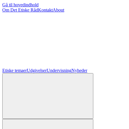
Gå til hovedindhold
Om Det Etiske Råd
Kontakt
About
Etiske temaer
Udgivelser
Undervisning
Nyheder