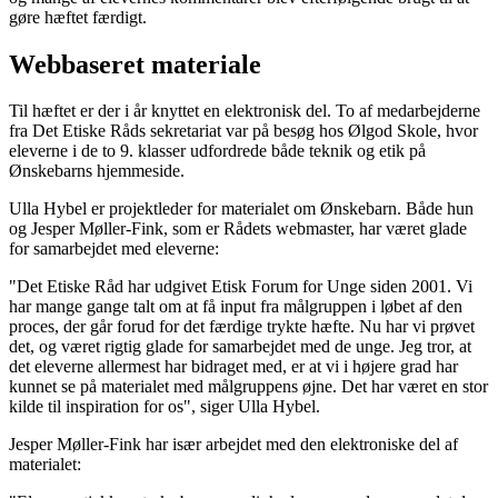
gøre hæftet færdigt.
Webbaseret materiale
Til hæftet er der i år knyttet en elektronisk del. To af medarbejderne
fra Det Etiske Råds sekretariat var på besøg hos Ølgod Skole, hvor
eleverne i de to 9. klasser udfordrede både teknik og etik på
Ønskebarns hjemmeside.
Ulla Hybel er projektleder for materialet om Ønskebarn. Både hun
og Jesper Møller-Fink, som er Rådets webmaster, har været glade
for samarbejdet med eleverne:
"Det Etiske Råd har udgivet Etisk Forum for Unge siden 2001. Vi
har mange gange talt om at få input fra målgruppen i løbet af den
proces, der går forud for det færdige trykte hæfte. Nu har vi prøvet
det, og været rigtig glade for samarbejdet med de unge. Jeg tror, at
det eleverne allermest har bidraget med, er at vi i højere grad har
kunnet se på materialet med målgruppens øjne. Det har været en stor
kilde til inspiration for os", siger Ulla Hybel.
Jesper Møller-Fink har især arbejdet med den elektroniske del af
materialet: