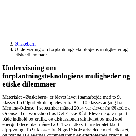
Ønskebarn
Undervisning om forplantningsteknologiens muligheder og
etiske dilemmaer
Undervisning om
forplantningsteknologiens muligheder og
etiske dilemmaer
Materialet »Ønskebarn« er blevet lavet i samarbejde med to 9.
klasser fra Ølgod Skole og elever fra 8. – 10.klasses årgang fra
Mentiqa-Odense. I september måned 2014 var elever fra Ølgod og
Odense til en workshop hos Det Etiske Råd. Eleverne gav input til
både indhold og grafik, og diskussionen gik livligt og med god
energi. I december måned 2014 var udkast til materialet klar til
afprøvning. To 9. klasser fra Ølgod Skole arbejdede med udkastet,
og mange af elevernes kommentarer blev efterfølgende brugt til at