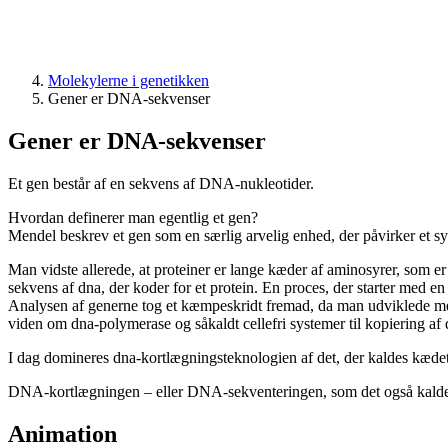
Molekylerne i genetikken
Gener er DNA-sekvenser
Gener er DNA-sekvenser
Et gen består af en sekvens af DNA-nukleotider.
Hvordan definerer man egentlig et gen?
Mendel beskrev et gen som en særlig arvelig enhed, der påvirker et syn
Man vidste allerede, at proteiner er lange kæder af aminosyrer, som e
sekvens af dna, der koder for et protein. En proces, der starter med en st
Analysen af generne tog et kæmpeskridt fremad, da man udviklede met
viden om dna-polymerase og såkaldt cellefri systemer til kopiering af 
I dag domineres dna-kortlægningsteknologien af det, der kaldes kæde
DNA-kortlægningen – eller DNA-sekventeringen, som det også kaldes
Animation