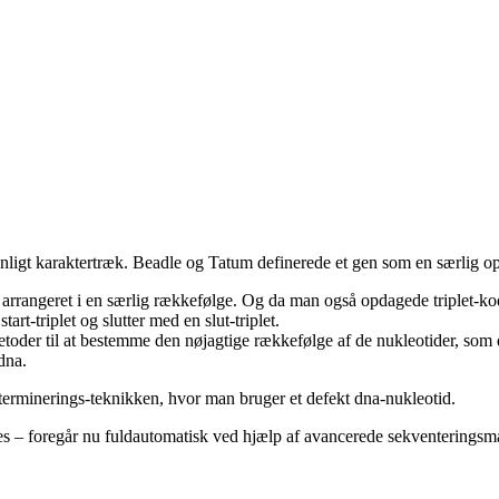
ligt karaktertræk. Beadle og Tatum definerede et gen som en særlig opskr
r arrangeret i en særlig rækkefølge. Og da man også opdagede triplet-ko
art-triplet og slutter med en slut-triplet.
oder til at bestemme den nøjagtige rækkefølge af de nukleotider, som 
dna.
terminerings-teknikken, hvor man bruger et defekt dna-nukleotid.
 – foregår nu fuldautomatisk ved hjælp af avancerede sekventeringsma