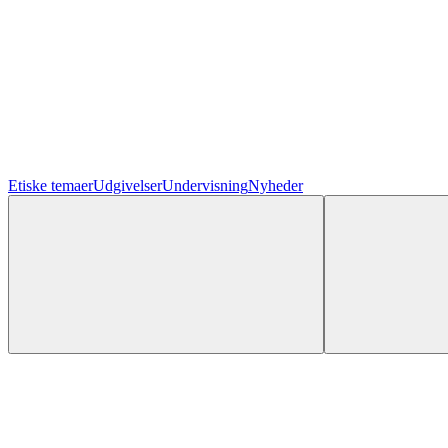
Etiske temaer
Udgivelser
Undervisning
Nyheder