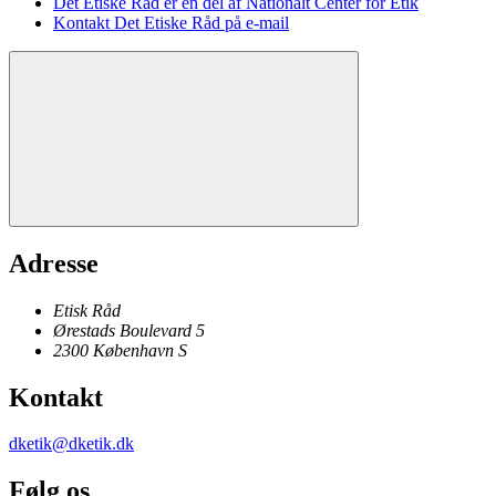
Det Etiske Råd er en del af Nationalt Center for Etik
Kontakt Det Etiske Råd på e-mail
Adresse
Etisk Råd
Ørestads Boulevard 5
2300
København
S
Kontakt
dketik@dketik.dk
Følg os