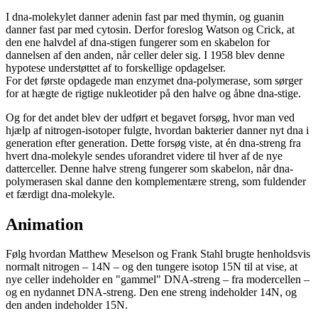
I dna-molekylet danner adenin fast par med thymin, og guanin
danner fast par med cytosin. Derfor foreslog Watson og Crick, at
den ene halvdel af dna-stigen fungerer som en skabelon for
dannelsen af den anden, når celler deler sig. I 1958 blev denne
hypotese understøttet af to forskellige opdagelser.
For det første opdagede man enzymet dna-polymerase, som sørger
for at hægte de rigtige nukleotider på den halve og åbne dna-stige.
Og for det andet blev der udført et begavet forsøg, hvor man ved
hjælp af nitrogen-isotoper fulgte, hvordan bakterier danner nyt dna i
generation efter generation. Dette forsøg viste, at én dna-streng fra
hvert dna-molekyle sendes uforandret videre til hver af de nye
datterceller. Denne halve streng fungerer som skabelon, når dna-
polymerasen skal danne den komplementære streng, som fuldender
et færdigt dna-molekyle.
Animation
Følg hvordan Matthew Meselson og Frank Stahl brugte henholdsvis
normalt nitrogen – 14N – og den tungere isotop 15N til at vise, at
nye celler indeholder en "gammel" DNA-streng – fra modercellen –
og en nydannet DNA-streng. Den ene streng indeholder 14N, og
den anden indeholder 15N.