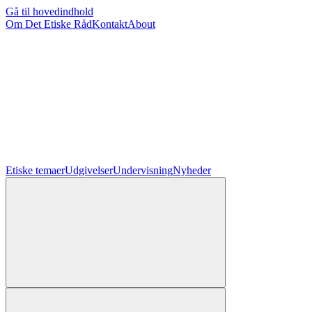
Gå til hovedindhold
Om Det Etiske Råd
Kontakt
About
Etiske temaer
Udgivelser
Undervisning
Nyheder