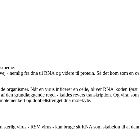
gsmedie.
ej - nemlig fra dna til RNA og videre til protein. Så det kom som en o
 organismer. Når en virus inficerer en celle, bliver RNA-koden først tra
af den grundlæggende regel - kaldes revers transkription. Og vira, som 
 komplementært og dobbeltstrenget dna molekyle.
n særlig virus - RSV virus - kan bruge sit RNA som skabelon til at d