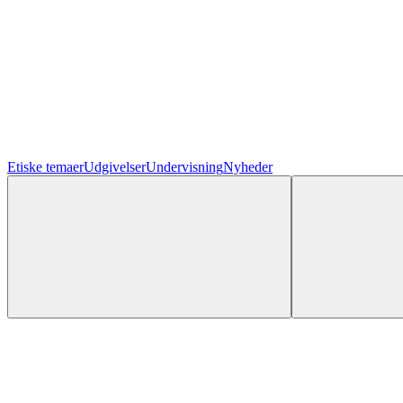
Etiske temaer
Udgivelser
Undervisning
Nyheder