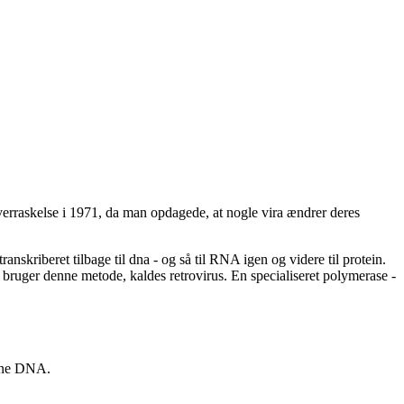
verraskelse i 1971, da man opdagede, at nogle vira ændrer deres
nskriberet tilbage til dna - og så til RNA igen og videre til protein.
bruger denne metode, kaldes retrovirus. En specialiseret polymerase -
anne DNA.