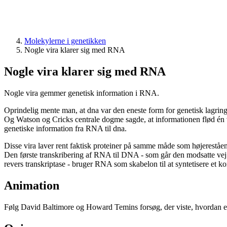
Molekylerne i genetikken
Nogle vira klarer sig med RNA
Nogle vira klarer sig med RNA
Nogle vira gemmer genetisk information i RNA.
Oprindelig mente man, at dna var den eneste form for genetisk lagrin
Og Watson og Cricks centrale dogme sagde, at informationen flød én v
genetiske information fra RNA til dna.
Disse vira laver rent faktisk proteiner på samme måde som højerestående
Den første transkribering af RNA til DNA - som går den modsatte vej 
revers transkriptase - bruger RNA som skabelon til at syntetisere et
Animation
Følg David Baltimore og Howard Temins forsøg, der viste, hvordan e