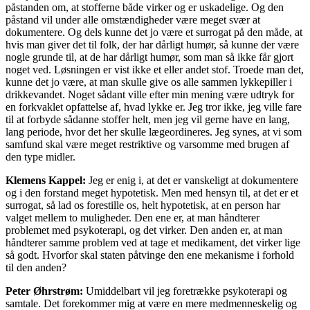
påstanden om, at stofferne både virker og er uskadelige. Og den
påstand vil under alle omstændigheder være meget svær at
dokumentere. Og dels kunne det jo være et surrogat på den måde, at
hvis man giver det til folk, der har dårligt humør, så kunne der være
nogle grunde til, at de har dårligt humør, som man så ikke får gjort
noget ved. Løsningen er vist ikke et eller andet stof. Troede man det,
kunne det jo være, at man skulle give os alle sammen lykkepiller i
drikkevandet. Noget sådant ville efter min mening være udtryk for
en forkvaklet opfattelse af, hvad lykke er. Jeg tror ikke, jeg ville fare
til at forbyde sådanne stoffer helt, men jeg vil gerne have en lang,
lang periode, hvor det her skulle lægeordineres. Jeg synes, at vi som
samfund skal være meget restriktive og varsomme med brugen af
den type midler.
Klemens Kappel:
Jeg er enig i, at det er vanskeligt at dokumentere
og i den forstand meget hypotetisk. Men med hensyn til, at det er et
surrogat, så lad os forestille os, helt hypotetisk, at en person har
valget mellem to muligheder. Den ene er, at man håndterer
problemet med psykoterapi, og det virker. Den anden er, at man
håndterer samme problem ved at tage et medikament, det virker lige
så godt. Hvorfor skal staten påtvinge den ene mekanisme i forhold
til den anden?
Peter Øhrstrøm:
Umiddelbart vil jeg foretrække psykoterapi og
samtale. Det forekommer mig at være en mere medmenneskelig og