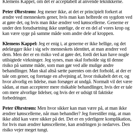
Klemens Kappel, om det er acceptabelt at anvende teknikkerne.
Peter Øhrstrøm:
Jeg mener ikke, at det er principielt forkert at
ændre ved menneskets gener, hvis man kan helbrede en sygdom ved
at gøre det, og hvis man ikke ændrer ved kønscellerne. Generne er
under den forudsætning ikke urørlige, de er en del af vores krop og
kan være syge på samme måde som andre dele af kroppen.
Klemens Kappel:
Jeg er enig i, at generne er ikke hellige, og det
ødelægger ikke i sig selv menneskets identitet, at man ændrer ved
dem. Men der er en risiko ved at gøre det, fordi det kan have nogle
utilsigtede virkninger. Jeg synes, man skal forholde sig til denne
risiko på samme måde, som man gør ved alle mulige andre
behandlinger. Man skal altså sætte parentes om det forhold, at der er
tale om gener, og foretage en afvejning af, hvor risikabelt det er, og
hvor alvorlig en lidelse, man forsøger at undgå. Normalt vil det være
sådan, at man accepterer mere risikable behandlinger, hvis der er tale
om mere alvorlige lidelser, og hvis der er udsigt til faktiske
forbedringer.
Peter Øhrstrøm:
Men hvor sikker kan man være på, at man ikke
ændrer kønscellerne, når man behandler? Jeg forestiller mig, at man
ikke altid kan være sikker på det. Det er en yderligere komplikation,
for hvis man ændrer kønscellerne, kan ændringen jo nedarves. Den
risiko vejer meget tungt.