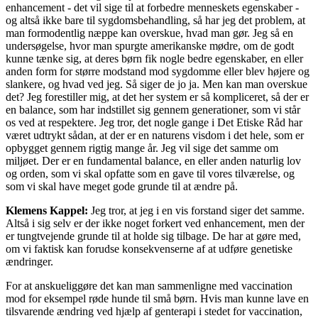
enhancement - det vil sige til at forbedre menneskets egenskaber -
og altså ikke bare til sygdomsbehandling, så har jeg det problem, at
man formodentlig næppe kan overskue, hvad man gør. Jeg så en
undersøgelse, hvor man spurgte amerikanske mødre, om de godt
kunne tænke sig, at deres børn fik nogle bedre egenskaber, en eller
anden form for større modstand mod sygdomme eller blev højere og
slankere, og hvad ved jeg. Så siger de jo ja. Men kan man overskue
det? Jeg forestiller mig, at det her system er så kompliceret, så der er
en balance, som har indstillet sig gennem generationer, som vi står
os ved at respektere. Jeg tror, det nogle gange i Det Etiske Råd har
været udtrykt sådan, at der er en naturens visdom i det hele, som er
opbygget gennem rigtig mange år. Jeg vil sige det samme om
miljøet. Der er en fundamental balance, en eller anden naturlig lov
og orden, som vi skal opfatte som en gave til vores tilværelse, og
som vi skal have meget gode grunde til at ændre på.
Klemens Kappel:
Jeg tror, at jeg i en vis forstand siger det samme.
Altså i sig selv er der ikke noget forkert ved enhancement, men der
er tungtvejende grunde til at holde sig tilbage. De har at gøre med,
om vi faktisk kan forudse konsekvenserne af at udføre genetiske
ændringer.
For at anskueliggøre det kan man sammenligne med vaccination
mod for eksempel røde hunde til små børn. Hvis man kunne lave en
tilsvarende ændring ved hjælp af genterapi i stedet for vaccination,