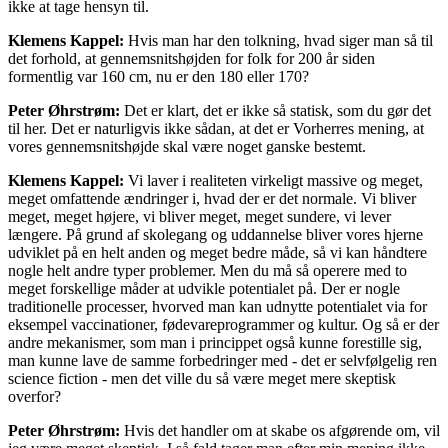
ikke at tage hensyn til.
Klemens Kappel:
Hvis man har den tolkning, hvad siger man så til
det forhold, at gennemsnits­højden for folk for 200 år siden
formentlig var 160 cm, nu er den 180 eller 170?
Peter Øhrstrøm:
Det er klart, det er ikke så statisk, som du gør det
til her. Det er naturligvis ikke sådan, at det er Vorherres mening, at
vores gennemsnitshøjde skal være noget ganske bestemt.
Klemens Kappel:
Vi laver i realiteten virkeligt massive og meget,
meget omfattende ændringer i, hvad der er det normale. Vi bliver
meget, meget højere, vi bliver meget, meget sundere, vi lever
længere. På grund af skolegang og uddannelse bliver vores hjerne
udviklet på en helt anden og meget bedre måde, så vi kan håndtere
nogle helt andre typer problemer. Men du må så operere med to
meget forskellige måder at udvikle potentialet på. Der er nogle
traditionelle processer, hvorved man kan udnytte potentialet via for
eksempel vaccinationer, fødevareprogrammer og kultur. Og så er der
andre mekanismer, som man i princippet også kunne forestille sig,
man kunne lave de samme forbedringer med - det er selvfølgelig ren
science fiction - men det ville du så være meget mere skeptisk
overfor?
Peter Øhrstrøm:
Hvis det handler om at skabe os afgørende om, vil