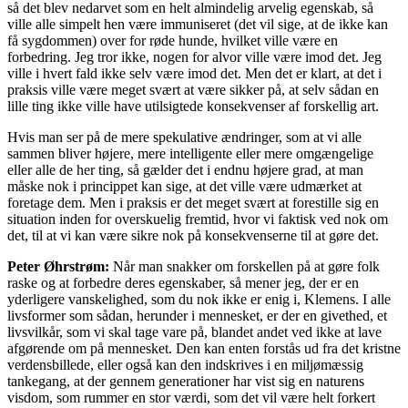
så det blev nedarvet som en helt almindelig arvelig egenskab, så
ville alle simpelt hen være immuniseret (det vil sige, at de ikke kan
få sygdommen) over for røde hunde, hvilket ville være en
forbedring. Jeg tror ikke, nogen for alvor ville være imod det. Jeg
ville i hvert fald ikke selv være imod det. Men det er klart, at det i
praksis ville være meget svært at være sikker på, at selv sådan en
lille ting ikke ville have utilsigtede konsekvenser af forskellig art.
Hvis man ser på de mere spekulative ændringer, som at vi alle
sammen bliver højere, mere intelligente eller mere omgængelige
eller alle de her ting, så gælder det i endnu højere grad, at man
måske nok i princippet kan sige, at det ville være udmærket at
foretage dem. Men i praksis er det meget svært at forestille sig en
situation inden for overskuelig fremtid, hvor vi faktisk ved nok om
det, til at vi kan være sikre nok på konsekvenserne til at gøre det.
Peter Øhrstrøm:
Når man snakker om forskellen på at gøre folk
raske og at forbedre deres egenskaber, så mener jeg, der er en
yderligere vanskelighed, som du nok ikke er enig i, Klemens. I alle
livsformer som sådan, herunder i mennesket, er der en givethed, et
livsvilkår, som vi skal tage vare på, blandet andet ved ikke at lave
afgørende om på mennesket. Den kan enten forstås ud fra det kristne
verdensbillede, eller også kan den indskrives i en miljømæssig
tankegang, at der gennem generationer har vist sig en naturens
visdom, som rummer en stor værdi, som det vil være helt forkert