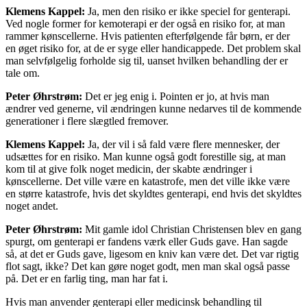
Klemens Kappel:
Ja, men den risiko er ikke speciel for genterapi.
Ved nogle former for kemoterapi er der også en risiko for, at man
rammer kønscellerne. Hvis patienten efterfølgende får børn, er der
en øget risiko for, at de er syge eller handicappede. Det problem skal
man selvfølgelig forholde sig til, uanset hvilken behandling der er
tale om.
Peter Øhrstrøm:
Det er jeg enig i. Pointen er jo, at hvis man
ændrer ved generne, vil ændringen kunne nedarves til de kommende
generationer i flere slægtled fremover.
Klemens Kappel:
Ja, der vil i så fald være flere mennesker, der
udsættes for en risiko. Man kunne også godt forestille sig, at man
kom til at give folk noget medicin, der skabte ændringer i
kønscellerne. Det ville være en katastrofe, men det ville ikke være
en større katastrofe, hvis det skyldtes genterapi, end hvis det skyldtes
noget andet.
Peter Øhrstrøm:
Mit gamle idol Christian Christensen blev en gang
spurgt, om genterapi er fandens værk eller Guds gave. Han sagde
så, at det er Guds gave, ligesom en kniv kan være det. Det var rigtig
flot sagt, ikke? Det kan gøre noget godt, men man skal også passe
på. Det er en farlig ting, man har fat i.
Hvis man anvender genterapi eller medicinsk behandling til