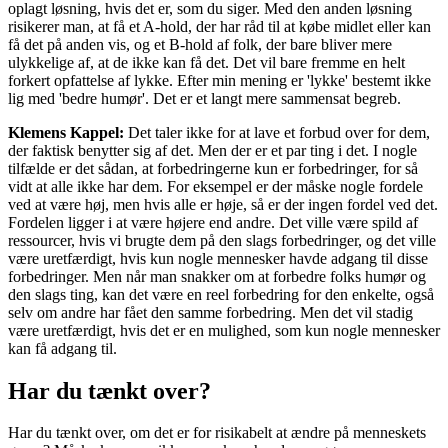
oplagt løsning, hvis det er, som du siger. Med den anden løsning
risikerer man, at få et A-hold, der har råd til at købe midlet eller kan
få det på anden vis, og et B-hold af folk, der bare bliver mere
ulykkelige af, at de ikke kan få det. Det vil bare fremme en helt
forkert opfattelse af lykke. Efter min mening er 'lykke' bestemt ikke
lig med 'bedre humør'. Det er et langt mere sammensat begreb.
Klemens Kappel:
Det taler ikke for at lave et forbud over for dem,
der faktisk benytter sig af det. Men der er et par ting i det. I nogle
tilfælde er det sådan, at forbedringerne kun er forbedringer, for så
vidt at alle ikke har dem. For eksempel er der måske nogle fordele
ved at være høj, men hvis alle er høje, så er der ingen fordel ved det.
Fordelen ligger i at være højere end andre. Det ville være spild af
ressourcer, hvis vi brugte dem på den slags forbedringer, og det ville
være uretfærdigt, hvis kun nogle mennesker havde adgang til disse
forbedringer. Men når man snakker om at forbedre folks humør og
den slags ting, kan det være en reel forbedring for den enkelte, også
selv om andre har fået den samme forbedring. Men det vil stadig
være uretfærdigt, hvis det er en mulighed, som kun nogle mennesker
kan få adgang til.
Har du tænkt over?
Har du tænkt over, om det er for risikabelt at ændre på menneskets