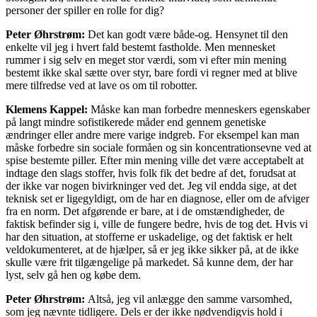
personer der spiller en rolle for dig?
Peter Øhrstrøm:
Det kan godt være både-og. Hensynet til den
enkelte vil jeg i hvert fald bestemt fastholde. Men mennesket
rummer i sig selv en meget stor værdi, som vi efter min mening
bestemt ikke skal sætte over styr, bare fordi vi regner med at blive
mere tilfredse ved at lave os om til robotter.
Klemens Kappel:
Måske kan man forbedre menneskers egenskaber
på langt mindre sofistikerede måder end gennem genetiske
ændringer eller andre mere varige indgreb. For eksempel kan man
måske forbedre sin sociale formåen og sin koncentrationsevne ved at
spise bestemte piller. Efter min mening ville det være acceptabelt at
indtage den slags stoffer, hvis folk fik det bedre af det, forudsat at
der ikke var nogen bivirkninger ved det. Jeg vil endda sige, at det
teknisk set er ligegyldigt, om de har en diagnose, eller om de afviger
fra en norm. Det afgørende er bare, at i de omstændigheder, de
faktisk befinder sig i, ville de fungere bedre, hvis de tog det. Hvis vi
har den situation, at stofferne er uskadelige, og det faktisk er helt
veldokumenteret, at de hjælper, så er jeg ikke sikker på, at de ikke
skulle være frit tilgængelige på markedet. Så kunne dem, der har
lyst, selv gå hen og købe dem.
Peter Øhrstrøm:
Altså, jeg vil anlægge den samme varsomhed,
som jeg nævnte tidligere. Dels er der ikke nødvendigvis hold i