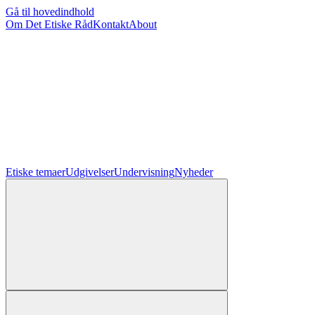
Gå til hovedindhold
Om Det Etiske Råd
Kontakt
About
Etiske temaer
Udgivelser
Undervisning
Nyheder