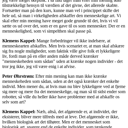
jeg være meget skeptisk. I så fald tager man efter min mening ikke
tilstrækkeligt hensyn til værdien af det givne, det allerede skabte.
Fortsætter man på den kurs, kunne man vel i princippet skifte det
hele ud, så man i virkeligheden afskaffer den menneskelige art. Vi
skal efter min mening have meget gode grunde til det, hvis vi vil
sætte os ud over det, som er en gave til os som mennesker. Der er en
menneskelighed, som vi simpelthen skal passe på.
Klemens Kappel:
Mange forbedringer vil ikke indebære, at
menneskearten afskaffes. Men hvis scenariet er, at man skal afskære
sig fra nogle muligheder, som faktisk ville give folk et lykkeligere
liv, fordi man på en eller anden måde derved krænker
"menneskeheden som sådan" uden at krænke nogen individer - det
tror jeg ikke, jeg vil være enig i at afvise.
Peter Øhrstrøm:
Efter min mening kan man ikke krænke
menneskeheden som sådan, uden at det også krænker det enkelte
individ. Men mener du, at hvis man nu blev lykkeligere ved at fjerne
sig mere og mere fra det menneskelige, og man så til sidst ender som
robotter, så ville du heller ikke have problemer med at afskaffe os
selv som art?
Klemens Kappel:
Næh, altså, det afgørende er, at individet, der
eksisterer, bliver mere tilfreds med at leve. Det afgørende er ikke,
hvilken biologisk art det tilhører. Men er det mennesket som
biologisk art, snarere end de enkelte individer, som tænkende