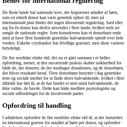
Behov for international regulering
De fleste lande har nationale love, der begrænser antallet af børn,
som en enkelt donor kan være genetisk ophav til, men på
internationalt plan findes der ingen tilsvarende regulering. Sæd eller
æg fra én donor kan derfor anvendes i flere lande, hvilket reelt set
omgår de nationale regler. Som konsekvens kan et donorbarn ende
med at have flere hundrede genetiske halvsøskende spredt over hele
verden. Enkelte cryobanker har frivillige grænser, men disse varierer
betydeligt.
De fire nordiske etiske råd, der nu er gået sammen i et fælles
opfordring, mener, at den nuværende praksis skaber usikkerhed for
både de, der donerer, de der modtager donationen, og de donorbørn,
der bliver resultatet heraf. Flere donorbørn benytter i dag genetiske
tests og sociale medier for at finde deres halvsøskende, hvilket i flere
tilfælde har ført til, at de har fundet et stort antal halvsøskende, de
ikke vidste, de havde. Dette kan både medføre psykologiske og
sociale udfordringer for de involverede parter.
Opfordring til handling
I udtalelsen opfordrer de fire nordiske etiske råd til, at der fastsættes
en international grænse for antallet af børn per donor, og opfordrer