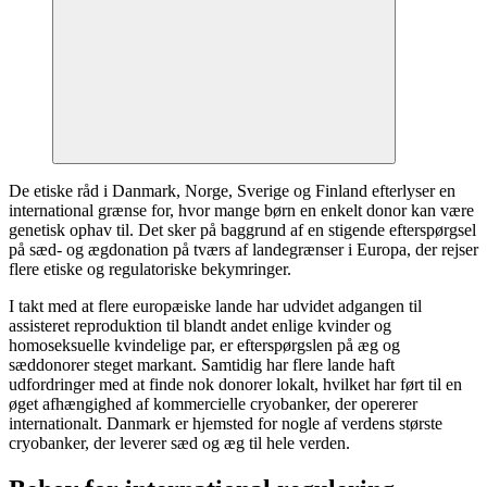
De etiske råd i Danmark, Norge, Sverige og Finland efterlyser en
international grænse for, hvor mange børn en enkelt donor kan være
genetisk ophav til. Det sker på baggrund af en stigende efterspørgsel
på sæd- og ægdonation på tværs af landegrænser i Europa, der rejser
flere etiske og regulatoriske bekymringer.
I takt med at flere europæiske lande har udvidet adgangen til
assisteret reproduktion til blandt andet enlige kvinder og
homoseksuelle kvindelige par, er efterspørgslen på æg og
sæddonorer steget markant. Samtidig har flere lande haft
udfordringer med at finde nok donorer lokalt, hvilket har ført til en
øget afhængighed af kommercielle cryobanker, der opererer
internationalt. Danmark er hjemsted for nogle af verdens største
cryobanker, der leverer sæd og æg til hele verden.