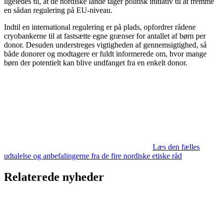
ligeledes til, at de nordiske lande tager politisk initiativ til at fremme
en sådan regulering på EU-niveau.
Indtil en international regulering er på plads, opfordrer rådene
cryobankerne til at fastsætte egne grænser for antallet af børn per
donor. Desuden understreges vigtigheden af gennemsigtighed, så
både donorer og modtagere er fuldt informerede om, hvor mange
børn der potentielt kan blive undfanget fra en enkelt donor.
Læs den fælles
udtalelse og anbefalingerne fra de fire nordiske etiske råd
Relaterede nyheder