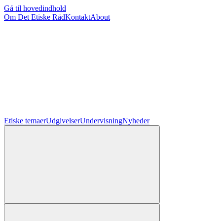
Gå til hovedindhold
Om Det Etiske Råd
Kontakt
About
Etiske temaer
Udgivelser
Undervisning
Nyheder