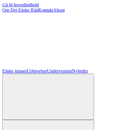
Gå til hovedindhold
Om Det Etiske Råd
Kontakt
About
Etiske temaer
Udgivelser
Undervisning
Nyheder