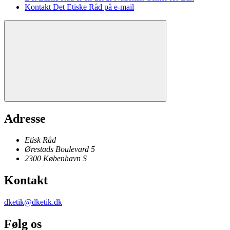
Kontakt Det Etiske Råd på e-mail
Adresse
Etisk Råd
Ørestads Boulevard 5
2300
København
S
Kontakt
dketik@dketik.dk
Følg os