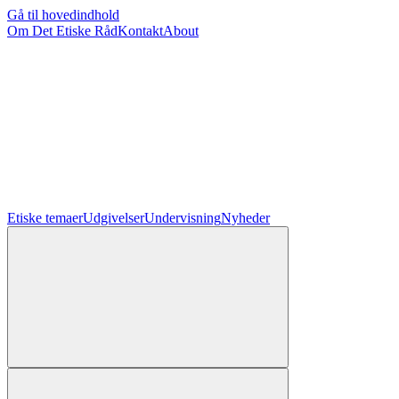
Gå til hovedindhold
Om Det Etiske Råd
Kontakt
About
Etiske temaer
Udgivelser
Undervisning
Nyheder