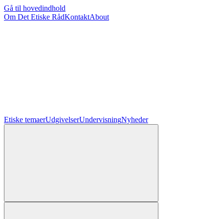
Gå til hovedindhold
Om Det Etiske Råd
Kontakt
About
Etiske temaer
Udgivelser
Undervisning
Nyheder