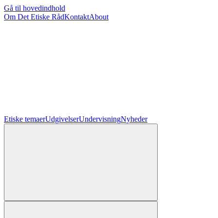
Gå til hovedindhold
Om Det Etiske Råd
Kontakt
About
Etiske temaer
Udgivelser
Undervisning
Nyheder