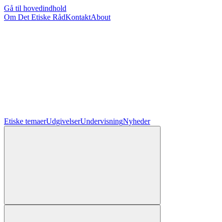
Gå til hovedindhold
Om Det Etiske Råd
Kontakt
About
Etiske temaer
Udgivelser
Undervisning
Nyheder