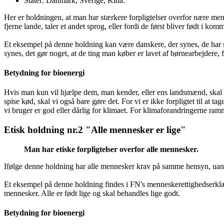
Stater: Danmark, Sverige, Kina.
Her er holdningen, at man har stærkere forpligtelser overfor nære men
fjerne lande, taler et andet sprog, eller fordi de først bliver født i ko
Et eksempel på denne holdning kan være danskere, der synes, de har st
synes, det gør noget, at de ting man køber er lavet af børnearbejdere, 
Betydning for bioenergi
Hvis man kun vil hjælpe dem, man kender, eller ens landsmænd, skal ma
spise kød, skal vi også bare gøre det. For vi er ikke forpligtet til at ta
vi bruger er god eller dårlig for klimaet. For klimaforandringerne ra
Etisk holdning nr.2 "Alle mennesker er lige"
Man har etiske forpligtelser overfor alle mennesker.
Ifølge denne holdning har alle mennesker krav på samme hensyn, uanse
Et eksempel på denne holdning findes i FN's menneskerettighedserkl
mennesker. Alle er født lige og skal behandles lige godt.
Betydning for bioenergi