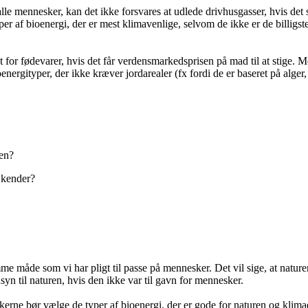
alle mennesker, kan det ikke forsvares at udlede drivhusgasser, hvis d
per af bioenergi, der er mest klimavenlige, selvom de ikke er de billigst
for fødevarer, hvis det får verdensmarkedsprisen på mad til at stige. M
nergityper, der ikke kræver jordarealer (fx fordi de er baseret på alger,
den?
e kender?
mme måde som vi har pligt til passe på mennesker. Det vil sige, at natur
syn til naturen, hvis den ikke var til gavn for mennesker.
nskerne bør vælge de typer af bioenergi, der er gode for naturen og klima