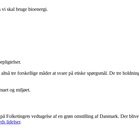
s vi skal bruge bioenergi.
pligtelser.
r, altså tre forskellige måder at svare på etiske spørgsmål. De tre holdn
imaet og miljøet.
å Folketingets vedtagelse af en grøn omstilling af Danmark. Der bliver 
ds lidelser
.