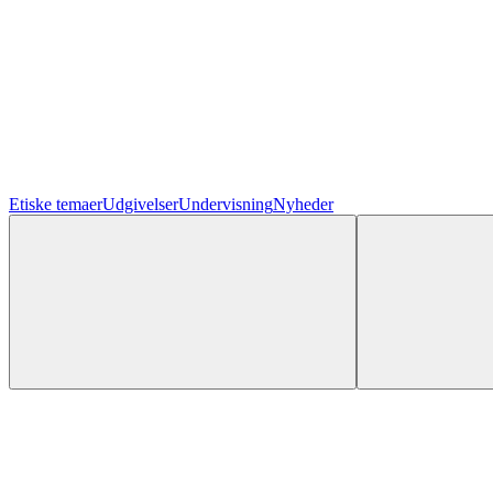
Etiske temaer
Udgivelser
Undervisning
Nyheder