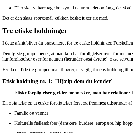
Eller skal vi bare tage hensyn til naturen i det omfang, det sk
Det er den slags spørgsmål, etikken beskæftiger sig med.
Tre etiske holdninger
I dette afsnit bliver du præsenteret for tre etiske holdninger. Forskelle
Den første gruppe mener, at man kun har forpligtelser over for mennes
har forpligtelser over for naturen (herunder også dyrene), også selv
Hvilken af de tre grupper, man tilhører, er vigtig for ens holdning til 
Etisk holdning nr. 1: "Hjælp dem du kender"
Etiske forpligtelser gælder mennesker, man har relationer ti
En opfattelse er, at etiske forpligtelser først og fremmest udspringer a
Familie og venner
Kulturelle fællesskaber (danskere, kurdere, europære, hip-hoppe