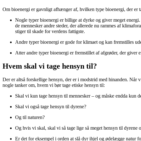
Om bioenergi er gavnligt afhænger af, hvilken type bioenergi, der er t
Nogle typer bioenergi er billige at dyrke og giver meget energi.
de mennesker andre steder, der allerede nu rammes af klimafo
stiger til skade for verdens fattigste.
Andre typer bioenergi er gode for klimaet og kan fremstilles u
Atter andre typer bioenergi er fremstillet af afgrøder, der give
Hvem skal vi tage hensyn til?
Der er altså forskellige hensyn, der er i modstrid med hinanden. Når v
nogle tanker om, hvem vi bør tage etiske hensyn til:
Skal vi kun tage hensyn til mennesker – og måske endda kun de m
Skal vi også tage hensyn til dyrene?
Og til naturen?
Og hvis vi skal, skal vi så tage lige så meget hensyn til dyrene
Er det for eksempel i orden at slå dyr ihjel og ødelægge natur f