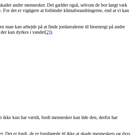
et skader andre mennesker. Det gælder også, selvom de bor langt væk
e. For det er vigtigere at forhindre klimaforandringerne, end at vi kan
en man kan arbejde på at finde jordarealerne til bioenergi på andre
 der kan dyrkes i vandet
[2]
).
en ikke kun har værdi, fordi mennesker kan lide den, derfor har
et. Det er fordi, de er forpligtede til ikke at skade menneskers og dyrs