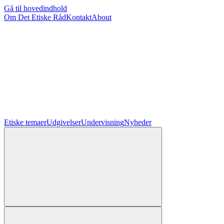
Gå til hovedindhold
Om Det Etiske Råd
Kontakt
About
Etiske temaer
Udgivelser
Undervisning
Nyheder