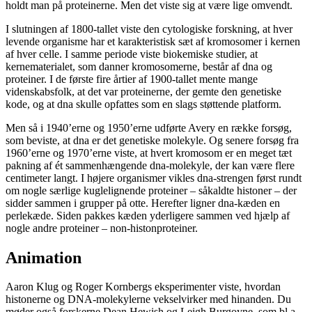
holdt man på proteinerne. Men det viste sig at være lige omvendt.
I slutningen af 1800-tallet viste den cytologiske forskning, at hver
levende organisme har et karakteristisk sæt af kromosomer i kernen
af hver celle. I samme periode viste biokemiske studier, at
kernematerialet, som danner kromosomerne, består af dna og
proteiner. I de første fire årtier af 1900-tallet mente mange
videnskabsfolk, at det var proteinerne, der gemte den genetiske
kode, og at dna skulle opfattes som en slags støttende platform.
Men så i 1940’erne og 1950’erne udførte Avery en række forsøg,
som beviste, at dna er det genetiske molekyle. Og senere forsøg fra
1960’erne og 1970’erne viste, at hvert kromosom er en meget tæt
pakning af ét sammenhængende dna-molekyle, der kan være flere
centimeter langt. I højere organismer vikles dna-strengen først rundt
om nogle særlige kuglelignende proteiner – såkaldte histoner – der
sidder sammen i grupper på otte. Herefter ligner dna-kæden en
perlekæde. Siden pakkes kæden yderligere sammen ved hjælp af
nogle andre proteiner – non-histonproteiner.
Animation
Aaron Klug og Roger Kornbergs eksperimenter viste, hvordan
histonerne og DNA-molekylerne vekselvirker med hinanden. Du
møder også forskerne Dean Hewish og Leigh Burgoyne, som bl.a.