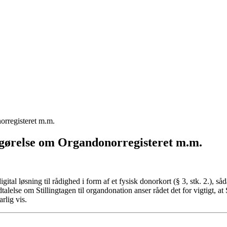
orregisteret m.m.
tgørelse om Organdonorregisteret m.m.
igital løsning til rådighed i form af et fysisk donorkort (§ 3, stk. 2.), s
udtalelse om Stillingtagen til organdonation anser rådet det for vigtigt, a
rlig vis.