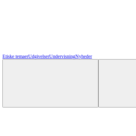
Etiske temaer
Udgivelser
Undervisning
Nyheder