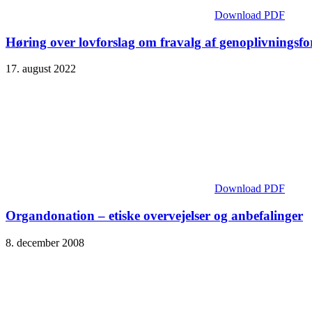
Download PDF
Høring over lovforslag om fravalg af genoplivningsfo
17. august 2022
Download PDF
Organdonation – etiske overvejelser og anbefalinger
8. december 2008